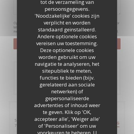
tot de verzameling van
persoonsgegevens.
'Noodzakelijke' cookies zijn
verplicht en worden
Op grond van de privacywetgeving heeft u het recht om u af te melden voor
telefonische marketing via het Bel-me-niet Register:
bel-me-niet.nl
. Voor
standaard geïnstalleerd.
meer informatie over hoe wij uw gegevens verwerken, zie ons
privacybeleid
.
Andere optionele cookies
vereisen uw toestemming.
Deze optionele cookies
worden gebruikt om uw
navigatie te analyseren, het
sitepubliek te meten,
Reservering
functies te bieden (bijv.
gerelateerd aan sociale
RESERVEER EEN TAFEL
netwerken) of
gepersonaliseerde
advertenties of inhoud weer
Algemene informatie
te geven. Klik op 'OK,
accepteer alle', 'Weiger alle'
59 Rue de Clichy
ROUTEBESCHRIJVING
of 'Personaliseer' om uw
((opent in een nieuw venster))
75009 Paris
voorkeuren te beheren. U