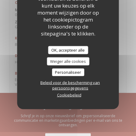
Openingstijden
kunt uw keuzes op elk
Maa
-
Zat
moment wijzigen door op
08:00 - 00:00
het cookiepictogram
Zondag
linksonder op de
Gesloten
sitepagina's te klikken.
Keuken
Burger, Zuid Westen
OK, accepteer alle
Diensten
Weiger alle cookies
Happy Hours, Geblokkeerde toegang, Children Corner, WIFI
Personaliseer
Betaalmethoden
Eurocard / Mastercard, restaurant van Titres, Contant geld,
Beleid voor de bescherming van
Visa, Debetkaart
persoonsgegevens
Cookiebeleid
Word op de hoogte gehouden
*
Schrijf je in op onze nieuwsbrief om gepersonaliseerde
communicatie en marketingaanbiedingen per e-mail van ons te
ontvangen.