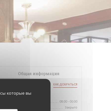
Общая информация
59 Rue de Clichy
КАК ДОБРАТЬСЯ
((открывается в новом окне))
75009 Paris
исы которые вы
Часы работы
08:00 - 00:00
П�
-
С�
Закрыто
Воскресенье