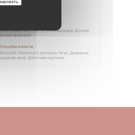
зировать
Кухня
бутерброд, Юго-запад
Услуги
Счастливые часы, Доступ для инвалидов, Детский
уголок, ВАЙ-ФАЙ
Способы оплаты
Eurocard / Mastercard, ресторан Titres, Денежные
средства, виза, Дебетовая карточка