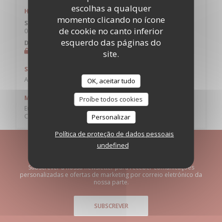
escolhas a qualquer
Horário de abertura
momento clicando no ícone
Seg
-
Sab
de cookie no canto inferior
08:00 - 00:00
esquerdo das páginas do
Domingo
Fechado
site.
Serviços
Acesso para pessoas com mobilidade reduzida
OK, aceitar tudo
Métodos de pagamento
Proíbe todos cookies
Eurocard/Mastercard, Títulos de restaurante, Dinheiro, Visa,
Cartão Azul
Personalizar
Política de proteção de dados pessoais
undefined
Mantenha-se atualizado
*
Subscrever a nossa newsletter para receber comunicações
personalizadas e ofertas de marketing por correio eletrónico da
nossa parte.
SUBSCREVER