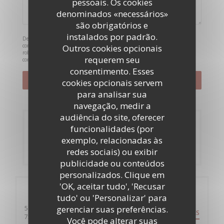
pessoais. Os cookies
denominados «necessários»
são obrigatórios e
instalados por padrão.
De acordo com a legislação de proteção de dados, tem o direito de se opor a
comunicações de marketing. Pode registar-se na Lista Robinson através de
Outros cookies opcionais
robinson.pt
. Para mais informações sobre o tratamento dos seus dados,
requerem seu
consulte a nossa
política de privacidade
.
consentimento. Esses
cookies opcionais servem
para analisar sua
navegação, medir a
audiência do site, oferecer
Reserva
funcionalidades (por
exemplo, relacionadas às
RESERVAR UMA MESA
redes sociais) ou exibir
publicidade ou conteúdos
personalizados. Clique em
'OK, aceitar tudo', 'Recusar
Informações gerais
tudo' ou 'Personalizar' para
gerenciar suas preferências.
59 Rue de Clichy
DIREÇÕES
((abre numa nova janela))
75009 Paris
Você pode alterar suas