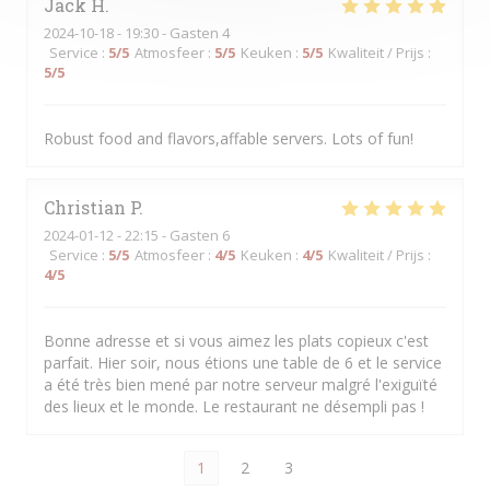
Jack
H
2024-10-18
- 19:30 - Gasten 4
Service
:
5
/5
Atmosfeer
:
5
/5
Keuken
:
5
/5
Kwaliteit / Prijs
:
5
/5
Robust food and flavors,affable servers. Lots of fun!
Christian
P
2024-01-12
- 22:15 - Gasten 6
Service
:
5
/5
Atmosfeer
:
4
/5
Keuken
:
4
/5
Kwaliteit / Prijs
:
4
/5
Bonne adresse et si vous aimez les plats copieux c'est
parfait. Hier soir, nous étions une table de 6 et le service
a été très bien mené par notre serveur malgré l'exiguïté
des lieux et le monde. Le restaurant ne désempli pas !
1
2
3