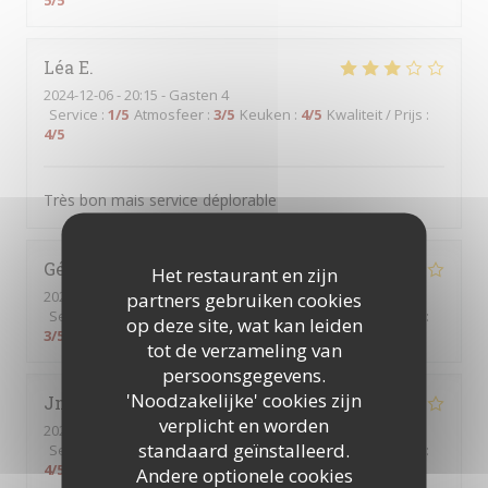
5
/5
Léa
E
2024-12-06
- 20:15 - Gasten 4
Service
:
1
/5
Atmosfeer
:
3
/5
Keuken
:
4
/5
Kwaliteit / Prijs
:
4
/5
Très bon mais service déplorable
Gérard
G
Het restaurant en zijn
2024-12-06
- 19:30 - Gasten 2
partners gebruiken cookies
Service
:
3
/5
Atmosfeer
:
3
/5
Keuken
:
3
/5
Kwaliteit / Prijs
:
op deze site, wat kan leiden
3
/5
tot de verzameling van
persoonsgegevens.
'Noodzakelijke' cookies zijn
Jm
T
verplicht en worden
2024-12-07
- 20:00 - Gasten 2
standaard geïnstalleerd.
Service
:
4
/5
Atmosfeer
:
4
/5
Keuken
:
4
/5
Kwaliteit / Prijs
:
4
/5
Andere optionele cookies