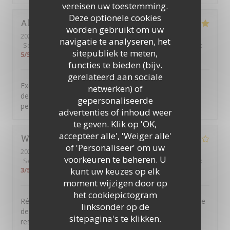
vereisen uw toestemming.
Deze optionele cookies
Alexandre
P
worden gebruikt om uw
2024-12-07
- 20:00 - Gasten 8
navigatie te analyseren, het
Service
:
5
/5
Atmosfeer
:
5
/5
Keuken
:
5
/5
Kwaliteit / Prijs
:
sitepubliek te meten,
5
/5
functies te bieden (bijv.
gerelateerd aan sociale
Excellent moment passé en famille. Restaurant au top
netwerken) of
des plats de qualité et copieux avec un service et
gepersonaliseerde
personnel très sympathique
advertenties of inhoud weer
te geven. Klik op 'OK,
accepteer alle', 'Weiger alle'
WEISS
S
of 'Personaliseer' om uw
2024-11-23
- 21:30 - Gasten 8
voorkeuren te beheren. U
Service
:
2
/5
Atmosfeer
:
2
/5
Keuken
:
3
/5
Kwaliteit / Prijs
:
kunt uw keuzes op elk
3
/5
moment wijzigen door op
het cookiepictogram
Réservation faite pour le 2ème service à 21h30. Groupe
linksonder op de
de 8, arrivés un peu en avance, 21h10. Nous sommes
sitepagina's te klikken.
restés dehors car restaurant plein ce que je peux