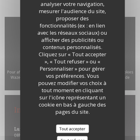
analyser votre navigation,
mesurer l'audience du site,
proposer des
fonctionnalités (ex : en lien
avec les réseaux sociaux) ou
afficher des publicités ou
contenus personnalisés.
Cliquez sur « Tout accepter
», « Tout refuser » ou «
Personnaliser » pour gérer
Pour afficher la carte interactive Waze, vous devez accepter les cookies
vos préférences. Vous
Waze Map (Google). Ces cookies peuvent collecter des données de
pouvez modifier vos choix à
navigation et de localisation.
Autoriser
tout moment en cliquant
sur l'icône représentant un
cookie en bas à gauche des
Infos pratiques
pages du site.
Horaires
Tout accepter
Lun
-
Sam
08h00 - 00h00