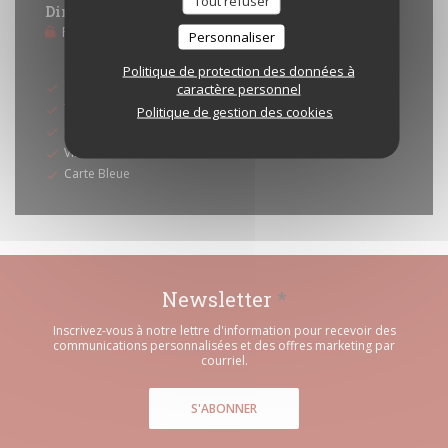
Tout refuser
Dimanche
Fermé
Personnaliser
Moyens de paiement
Politique de protection des données à
Eurocard/Mastercard
caractère personnel
Titres restaurant
Politique de gestion des cookies
Espèces
Visa
Carte Bleue
Newsletter
*
Inscrivez-vous à notre lettre d'information pour recevoir des
communications personnalisées et des offres marketing par
courriel.
S'ABONNER